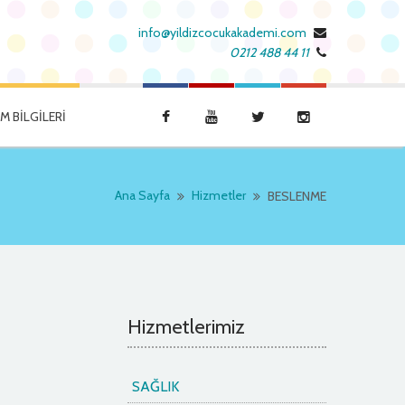
dini sohbetler
dini sohbet
dini sohbetler
dini sohbe
info@yildizcocukakademi.com
0212 488 44 11
İM BİLGİLERİ
Ana Sayfa
Hizmetler
BESLENME
Hizmetlerimiz
SAĞLIK