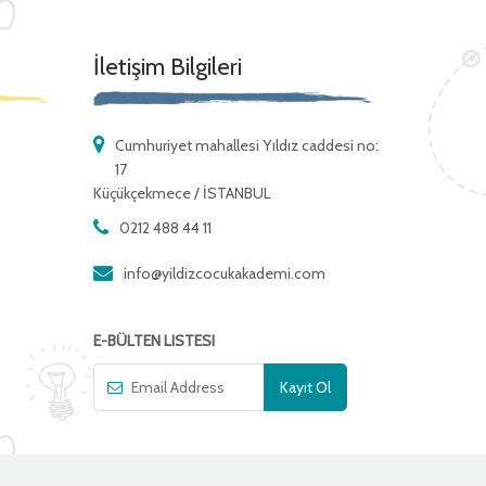
İletişim Bilgileri
Cumhuriyet mahallesi Yıldız caddesi no:
17
Küçükçekmece / İSTANBUL
0212 488 44 11
info@yildizcocukakademi.com
E-BÜLTEN LISTESI