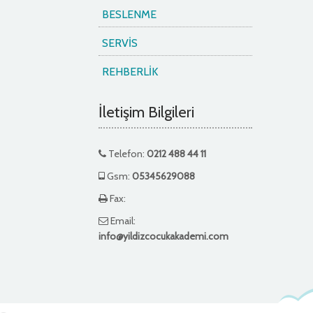
BESLENME
SERVİS
REHBERLİK
İletişim Bilgileri
Telefon:
0212 488 44 11
Gsm:
05345629088
Fax:
Email:
info@yildizcocukakademi.com