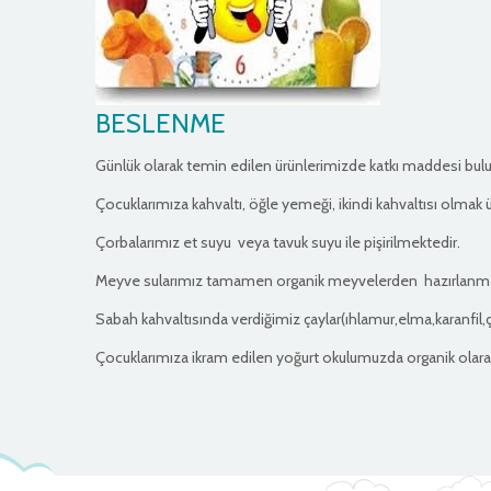
BESLENME
Günlük olarak temin edilen ürünlerimizde katkı maddesi bu
Çocuklarımıza kahvaltı, öğle yemeği, ikindi kahvaltısı olmak
Çorbalarımız et suyu veya tavuk suyu ile pişirilmektedir.
Meyve sularımız tamamen organik meyvelerden hazırlanma
Sabah kahvaltısında verdiğimiz çaylar(ıhlamur,elma,karanfil,
Çocuklarımıza ikram edilen yoğurt okulumuzda organik olar