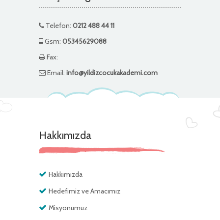
Telefon:
0212 488 44 11
Gsm:
05345629088
Fax:
Email:
info@yildizcocukakademi.com
Hakkımızda
Hakkımızda
Hedefimiz ve Amacımız
Misyonumuz